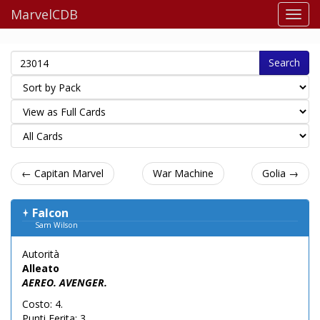
MarvelCDB
Search
← Capitan Marvel
War Machine
Golia →
Falcon
Sam Wilson
Autorità
Alleato
AEREO. AVENGER.
Costo: 4.
Punti Ferita: 3.