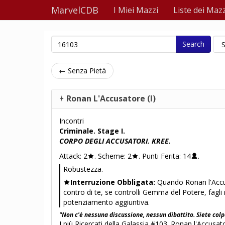
MarvelCDB
I Miei Mazzi
Liste dei Mazz
Search
← Senza Pietà
Ronan L'Accusatore (I)
Incontri
Criminale. Stage I.
CORPO DEGLI ACCUSATORI. KREE.
Attack: 2
. Scheme: 2
. Punti Ferita: 14
.
Robustezza.
Interruzione Obbligata:
Quando Ronan l'Accus
contro di te, se controlli Gemma del Potere, fagli 
potenziamento aggiuntiva.
"Non c'è nessuna discussione, nessun dibattito. Siete colp
I più Ricercati della Galassia #103. Ronan l'Accusat