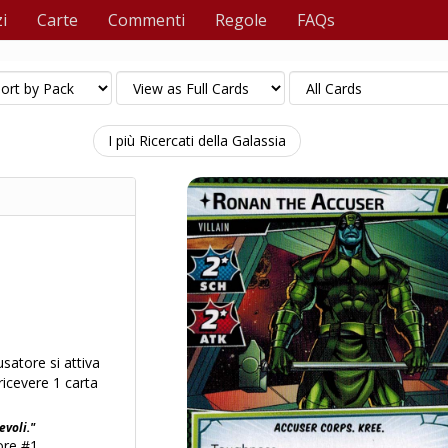
i
Carte
Commenti
Regole
FAQs
I più Ricercati della Galassia
atore si attiva
ricevere 1 carta
evoli."
ore #1.