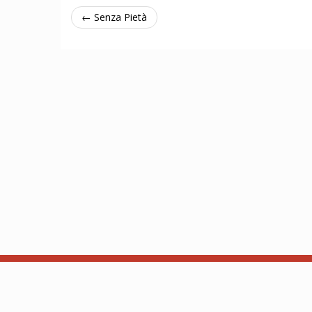
← Senza Pietà
Chi siamo
API
Based on ThronesDB by Alsciende. Modified by Zzor