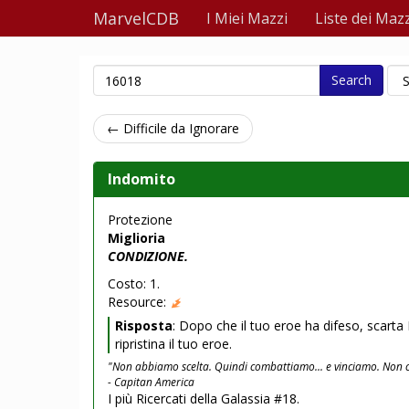
MarvelCDB
I Miei Mazzi
Liste dei Mazz
Search
← Difficile da Ignorare
Indomito
Protezione
Miglioria
CONDIZIONE.
Costo: 1.
Resource:
Risposta
: Dopo che il tuo eroe ha difeso, scart
ripristina il tuo eroe.
"Non abbiamo scelta. Quindi combattiamo... e vinciamo. Non ci
- Capitan America
I più Ricercati della Galassia #18.