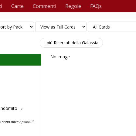
i
Carte
Commenti
Regole
FAQs
I più Ricercati della Galassia
No image
a Indomito →
 sono altre opzioni." -