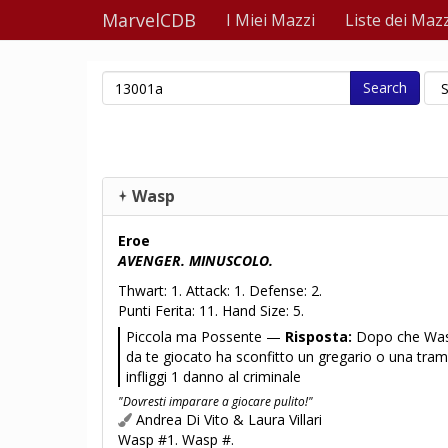
MarvelCDB
I Miei Mazzi
Liste dei Mazz
Search
Wasp
Eroe
AVENGER. MINUSCOLO.
Thwart: 1. Attack: 1. Defense: 2.
Punti Ferita: 11. Hand Size: 5.
Piccola ma Possente —
Risposta:
Dopo che Was
da te giocato ha sconfitto un gregario o una tra
infliggi 1 danno al criminale
"Dovresti imparare a giocare pulito!"
Andrea Di Vito & Laura Villari
Wasp #1. Wasp #.