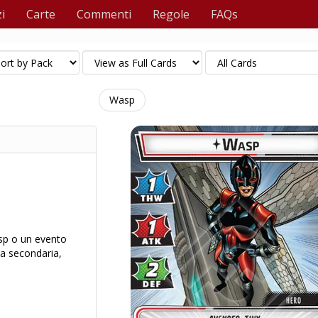
i
Carte
Commenti
Regole
FAQs
Wasp
p o un evento
ma secondaria,