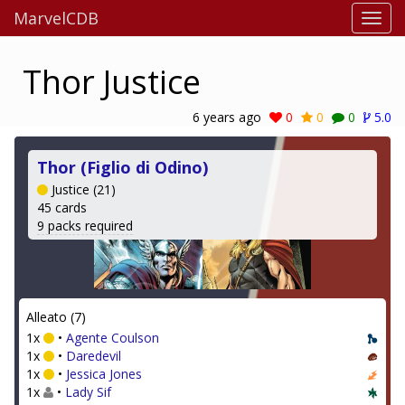
MarvelCDB
Thor Justice
6 years ago
0
0
0
5.0
Thor (Figlio di Odino)
Justice (21)
45 cards
9 packs required
Alleato (7)
1x
•
Agente Coulson
1x
•
Daredevil
1x
•
Jessica Jones
1x
•
Lady Sif