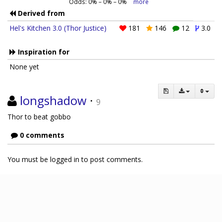
Odds:
0
% –
0
% –
0
%
more
Derived from
Hel's Kitchen 3.0 (Thor Justice)
181
146
12
3.0
Inspiration for
None yet
longshadow
·
9
Thor to beat gobbo
0 comments
You must be logged in to post comments.