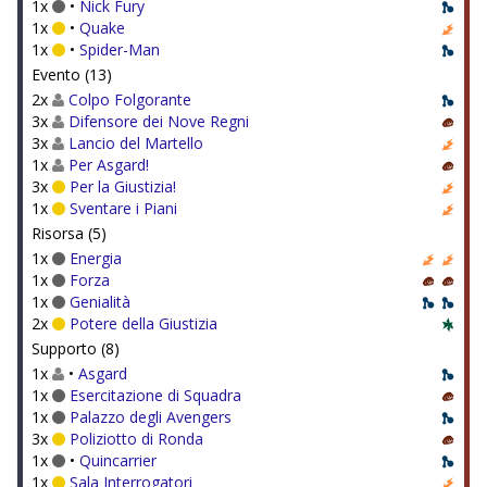
1x
•
Nick Fury
1x
•
Quake
1x
•
Spider-Man
Evento (13)
2x
Colpo Folgorante
3x
Difensore dei Nove Regni
3x
Lancio del Martello
1x
Per Asgard!
3x
Per la Giustizia!
1x
Sventare i Piani
Risorsa (5)
1x
Energia
1x
Forza
1x
Genialità
2x
Potere della Giustizia
Supporto (8)
1x
•
Asgard
1x
Esercitazione di Squadra
1x
Palazzo degli Avengers
3x
Poliziotto di Ronda
1x
•
Quincarrier
1x
Sala Interrogatori