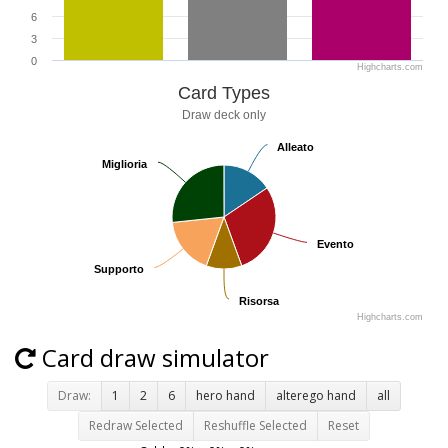
6
3
0
Highcharts.com
Card Types
Draw deck only
Alleato
Alleato
Miglioria
Miglioria
Evento
Evento
Supporto
Supporto
Risorsa
Risorsa
Highcharts.com
Card draw simulator
Draw:
1
2
6
hero hand
alterego hand
all
Redraw Selected
Reshuffle Selected
Reset