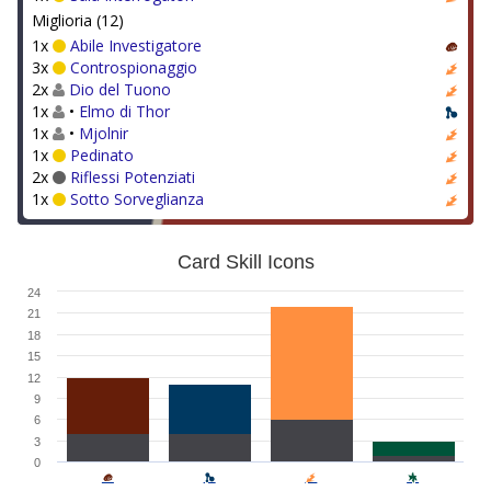
Miglioria (12)
1x
Abile Investigatore
3x
Controspionaggio
2x
Dio del Tuono
1x
•
Elmo di Thor
1x
•
Mjolnir
1x
Pedinato
2x
Riflessi Potenziati
1x
Sotto Sorveglianza
Card Skill Icons
24
21
18
15
12
9
6
3
0