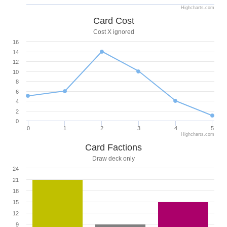
Highcharts.com
Card Cost
Cost X ignored
16
14
12
10
8
6
4
2
0
0
1
2
3
4
5
Highcharts.com
Card Factions
Draw deck only
24
21
18
15
12
9