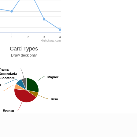
1
2
3
4
Highcharts.com
Card Types
Draw deck only
Trama
Trama
Secondaria
Secondaria
Miglior…
Miglior…
Giocatore
Giocatore
o
o
…
…
Riso…
Riso…
Evento
Evento
Highcharts.com