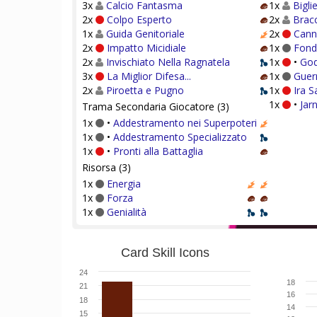
3x
Calcio Fantasma
1x
Bigli
2x
Colpo Esperto
2x
Bracc
1x
Guida Genitoriale
2x
Cann
2x
Impatto Micidiale
1x
Fond
2x
Invischiato Nella Ragnatela
1x
•
God
3x
La Miglior Difesa...
1x
Guer
2x
Piroetta e Pugno
1x
Ira S
1x
•
Jar
Trama Secondaria Giocatore (3)
1x
•
Addestramento nei Superpoteri
1x
•
Addestramento Specializzato
1x
•
Pronti alla Battaglia
Risorsa (3)
1x
Energia
1x
Forza
1x
Genialità
Card Skill Icons
24
18
21
16
18
14
15