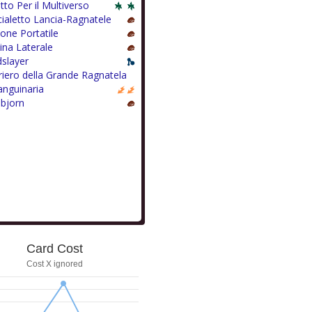
etto Per il Multiverso
ialetto Lancia-Ragnatele
one Portatile
ina Laterale
slayer
riero della Grande Ragnatela
anguinaria
nbjorn
Card Cost
Cost X ignored