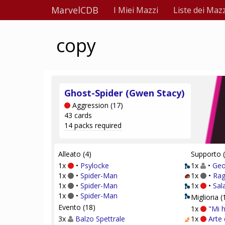
MarvelCDB
I Miei Mazzi
Liste dei Mazz
copy
Ghost-Spider (Gwen Stacy)
Aggression (17)
43 cards
14 packs required
Alleato (4)
Supporto (
1x
•
Psylocke
1x
•
Geo
1x
•
Spider-Man
1x
•
Rag
1x
•
Spider-Man
1x
•
Sala
1x
•
Spider-Man
Miglioria (
Evento (18)
1x
"Mi h
3x
Balzo Spettrale
1x
Arte