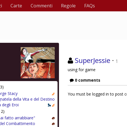
i
Carte
Commenti
Regole
FAQs
SuperJessie
·
1
using for game
0 comments
3)
rge Stacy
You must be logged in to post
natela della Vita e del Destino
 degli Eroi
12)
ai fatto arrabbiare"
 del Combattimento