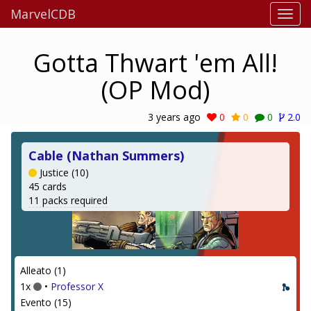
MarvelCDB
Gotta Thwart 'em All!
(OP Mod)
3 years ago
0
0
0
2.0
Cable (Nathan Summers)
Justice (10)
45 cards
11 packs required
Alleato (1)
1x
•
Professor X
Evento (15)