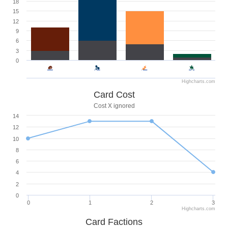
18
15
12
9
6
3
0
Highcharts.com
Card Cost
Cost X ignored
14
12
10
8
6
4
2
0
0
1
2
3
Highcharts.com
Card Factions