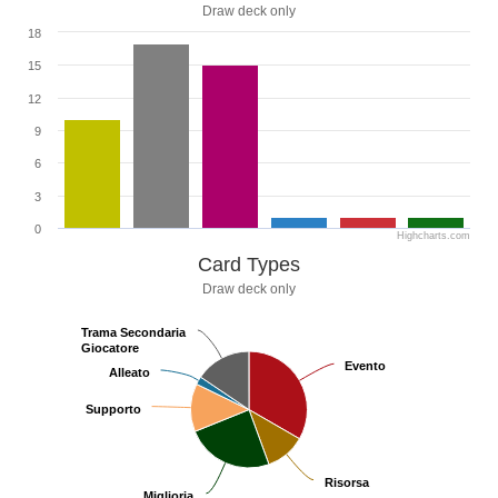
Draw deck only
18
15
12
9
6
3
0
Highcharts.com
Card Types
Draw deck only
Trama Secondaria
Trama Secondaria
Giocatore
Giocatore
Evento
Evento
Alleato
Alleato
Supporto
Supporto
Risorsa
Risorsa
Miglioria
Miglioria