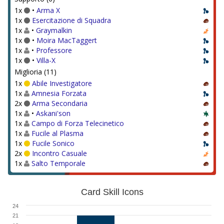
1x
•
Arma X
1x
Esercitazione di Squadra
1x
•
Graymalkin
1x
•
Moira MacTaggert
1x
•
Professore
1x
•
Villa-X
Miglioria (11)
1x
Abile Investigatore
1x
Amnesia Forzata
2x
Arma Secondaria
1x
•
Askani'son
1x
Campo di Forza Telecinetico
1x
Fucile al Plasma
1x
Fucile Sonico
2x
Incontro Casuale
1x
Salto Temporale
Card Skill Icons
24
21