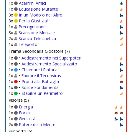
1x
Acerrimi Amici
1x
Educazione Mutante
3x
In un Modo o nell'Altro
3x
Per la Giustizia!
1x
Precognizione
3x
Scansione Mentale
2x
Scarica Telecinetica
1x
Teleporto
Trama Secondaria Giocatore (7)
1x
•
Addestramento nei Superpoteri
1x
•
Addestramento Specializzato
1x
•
Chiamare i Rinforzi
1x
•
Epurare il Tecnovirus
1x
•
Pronti alla Battaglia
1x
•
Solide Fondamenta
1x
•
Stabilire un Perimetro
Risorsa (5)
1x
Energia
1x
Forza
1x
Genialità
2x
Potere della Mente
Supporto (6)