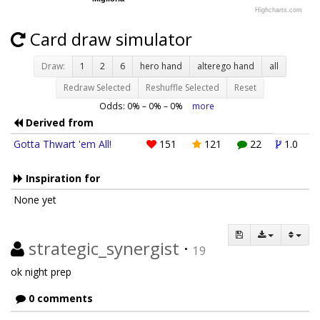
Highcharts.com
Card draw simulator
Draw:
1
2
6
hero hand
alterego hand
all
Redraw Selected
Reshuffle Selected
Reset
Odds:
0
% –
0
% –
0
%
more
Derived from
Gotta Thwart 'em All!
151
121
22
1.0
Inspiration for
None yet
strategic_synergist
·
19
ok night prep
0 comments