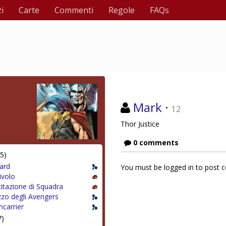
i
Carte
Commenti
Regole
FAQs
Mark
·
12
Thor Justice
0 comments
5)
ard
You must be logged in to post
livolo
itazione di Squadra
zzo degli Avengers
ncarrier
7)