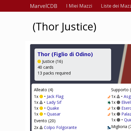
MarvelCDB
I Miei Mazzi
Liste dei Mazz
(Thor Justice)
Thor (Figlio di Odino)
Justice (16)
40 cards
13 packs required
Alleato (4)
Supporto (
1x
•
Jack Flag
1x
•
Asg
1x
•
Lady Sif
1x
Elive
1x
•
Quake
1x
Eserc
1x
•
Quasar
1x
Pala
1x
•
Qui
Evento (20)
Miglioria (
2x
Colpo Folgorante