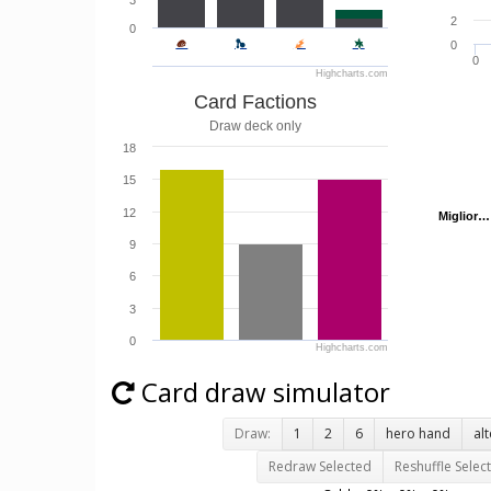
3
2
0
0
0
Highcharts.com
Card Factions
Draw deck only
18
15
12
Miglior…
Miglior…
9
6
3
0
Highcharts.com
Card draw simulator
Draw:
1
2
6
hero hand
al
Redraw Selected
Reshuffle Selec