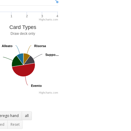
1
2
3
4
Highcharts.com
Card Types
Draw deck only
Alleato
Alleato
Risorsa
Risorsa
Suppo…
Suppo…
Evento
Evento
Highcharts.com
terego hand
all
ted
Reset