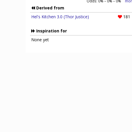
Odds:
0
% –
0
% –
0
%
mor
Derived from
Hel's Kitchen 3.0 (Thor Justice)
181
Inspiration for
None yet