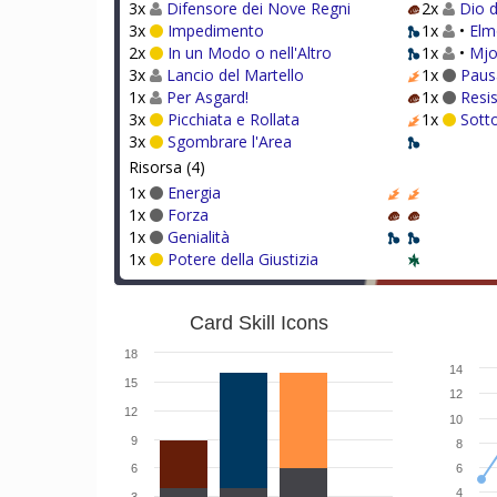
3x
Difensore dei Nove Regni
2x
Dio 
3x
Impedimento
1x
•
Elm
2x
In un Modo o nell'Altro
1x
•
Mjo
3x
Lancio del Martello
1x
Paus
1x
Per Asgard!
1x
Resis
3x
Picchiata e Rollata
1x
Sott
3x
Sgombrare l'Area
Risorsa (4)
1x
Energia
1x
Forza
1x
Genialità
1x
Potere della Giustizia
Card Skill Icons
18
14
15
12
12
10
9
8
6
6
4