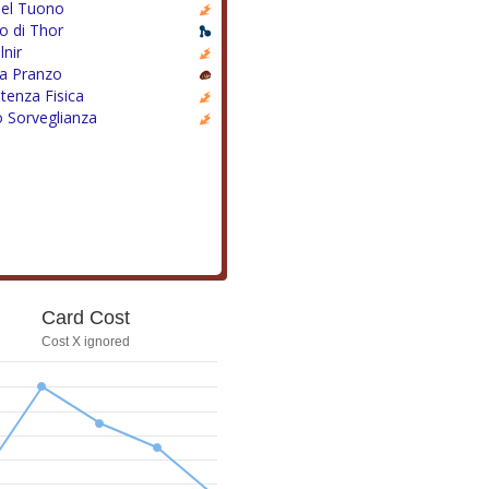
del Tuono
o di Thor
lnir
a Pranzo
tenza Fisica
o Sorveglianza
Card Cost
Cost X ignored