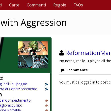
i
Carte
Commenti
Regole
FAQs
with Aggression
ReformationMa
No notes, really... I played all the
0 comments
2)
You must be logged in to post
gi dell'Equipaggio
ra di Condizionamento
7)
 del Combattimento
glio acquisito
one Portatile