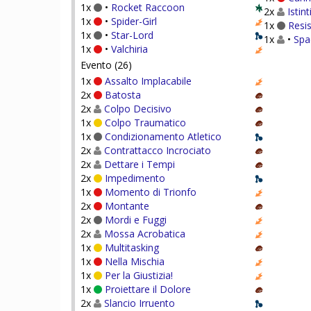
1x
•
Rocket Raccoon
2x
Istint
1x
•
Spider-Girl
1x
Resis
1x
•
Star-Lord
1x
•
Spa
1x
•
Valchiria
Evento (26)
1x
Assalto Implacabile
2x
Batosta
2x
Colpo Decisivo
1x
Colpo Traumatico
1x
Condizionamento Atletico
2x
Contrattacco Incrociato
2x
Dettare i Tempi
2x
Impedimento
1x
Momento di Trionfo
2x
Montante
2x
Mordi e Fuggi
2x
Mossa Acrobatica
1x
Multitasking
1x
Nella Mischia
1x
Per la Giustizia!
1x
Proiettare il Dolore
2x
Slancio Irruento