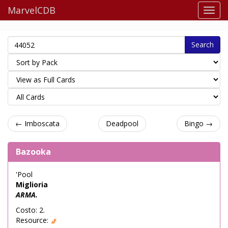
MarvelCDB
Search
← Imboscata
Deadpool
Bingo →
Bazooka
'Pool
Miglioria
ARMA.
Costo: 2.
Resource: