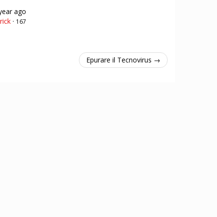
year ago
ick
·
167
Epurare il Tecnovirus →