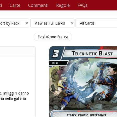
i
Carte
Commenti
Regole
FAQs
EvoluXione Futura
o. Infliggi 1 danno
a nella galleria