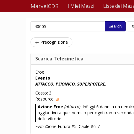
MarvelCDB
I Miei Mazzi
Liste dei Mazz
Search
← Precognizione
Scarica Telecinetica
Eroe
Evento
ATTACCO. PSIONICO. SUPERPOTERE.
Costo: 3.
Resource:
Azione Eroe
(attacco)
: Infliggi 6 danni a un nemic
aggiuntivo a quel nemico per ogni trama secondari
delle vittorie.
EvoluXione Futura #5. Cable #6-7.