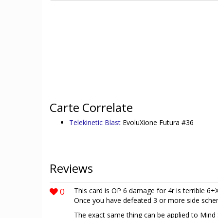
Carte Correlate
Telekinetic Blast
EvoluXione Futura #36
Reviews
0
This card is OP 6 damage for 4r is terrible 6+
Once you have defeated 3 or more side scheme
The exact same thing can be applied to Mind