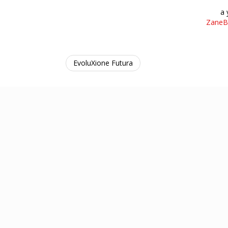
a 
ZaneBr
EvoluXione Futura