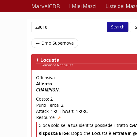
MarvelCDB
I Miei Mazzi
Liste dei Mazz
Search
← Elmo Supernova
Locusta
Fernanda Rodriguez
Offensiva
Alleato
CHAMPION.
Costo: 2.
Punti Ferita: 2.
Attack: 1
. Thwart: 1
.
Resource:
Gioca solo se la tua identità possiede il tratto
CH
Risposta Eroe
: Dopo che Locusta è entrata in gi